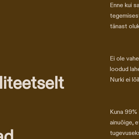
Enne kui s
tegemisest
tänast oluk
Ei ole vahe
loodud lahe
liteetselt
Nurki ei lõ
Kuna 99% b
ainuõige, e
ad
tugevuseks