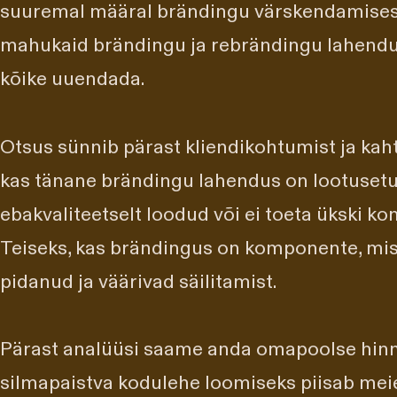
suuremal määral brändingu värskendamises
mahukaid brändingu ja rebrändingu lahendus
kõike uuendada.
Otsus sünnib pärast kliendikohtumist ja kaht
kas tänane brändingu lahendus on lootusetul
ebakvaliteetselt loodud või ei toeta ükski ko
Teiseks, kas brändingus on komponente, mis 
pidanud ja väärivad säilitamist.
Pärast analüüsi saame anda omapoolse hinn
silmapaistva kodulehe loomiseks piisab meie 