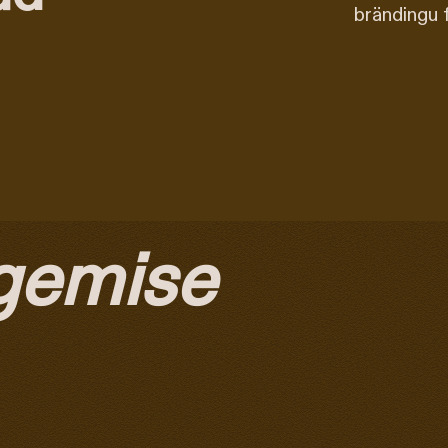
brändingu f
gemise