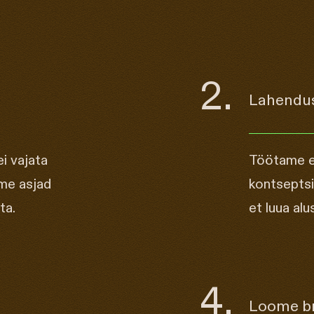
2.
Lahendus
i vajata
Töötame e
ime asjad
kontseptsi
ta.
et luua alu
4.
Loome br