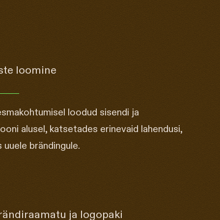
te loomine
smakohtumisel loodud sisendi ja
ooni alusel, katsetades erinevaid lahendusi,
s uuele brändingule.
ändiraamatu ja logopaki