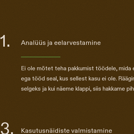
1.
Analüüs ja eelarvestamine
Ei ole mõtet teha pakkumist töödele, mida e
ega tööd seal, kus sellest kasu ei ole. Rääg
selgeks ja kui näeme klappi, siis hakkame pih
3.
Kasutusnäidiste valmistamine