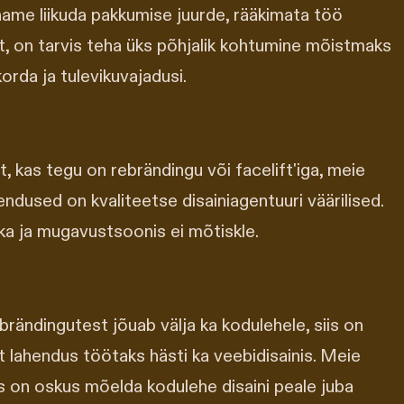
aame liikuda pakkumise juurde, rääkimata töö
, on tarvis teha üks põhjalik kohtumine mõistmaks
orda ja tulevikuvajadusi.
t, kas tegu on rebrändingu või facelift'iga, meie
ndused on kvaliteetse disainiagentuuri väärilised.
ika ja mugavustsoonis ei mõtiskle.
rändingutest jõuab välja ka kodulehele, siis on
t lahendus töötaks hästi ka veebidisainis. Meie
 on oskus mõelda kodulehe disaini peale juba