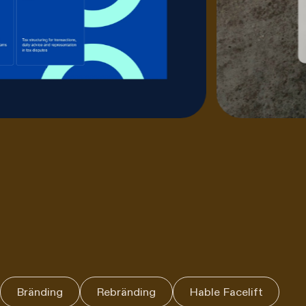
Bränding
Rebränding
Hable Facelift