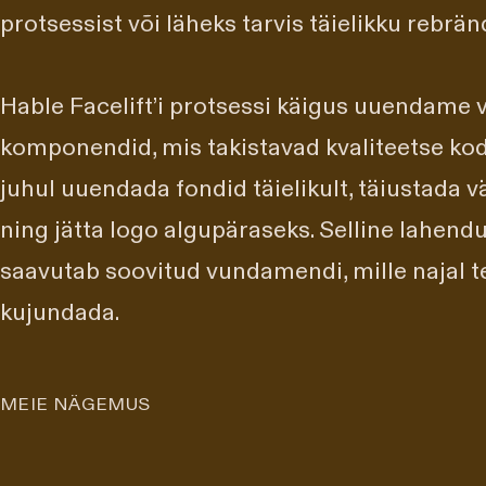
protsessist või läheks tarvis täielikku rebrän
Hable Facelift’i protsessi käigus uuendame v
komponendid, mis takistavad kvaliteetse kod
juhul uuendada fondid täielikult, täiustada v
ning jätta logo algupäraseks. Selline lahendu
saavutab soovitud vundamendi, mille najal te
kujundada.
MEIE NÄGEMUS