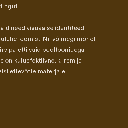
dingut.
aid need visuaalse identiteedi
ulehe loomist. Nii võimegi mõnel
ärvipaletti vaid pooltoonidega
s on kuluefektiivne, kiirem ja
isi ettevõtte materjale