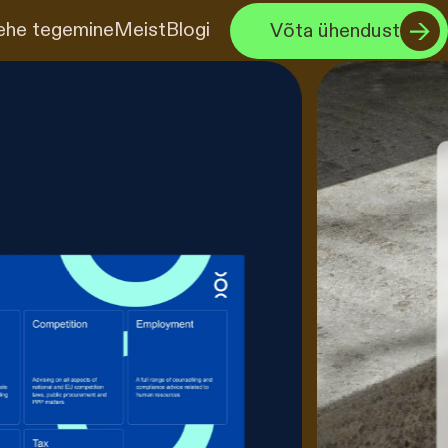
ehe tegemine
Meist
Blogi
Võta ühendust