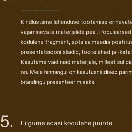
Kindlustame lahenduse töötamise erinevat
vajaminevate materjalide peal. Populaarsed 
kodulehe fragment, sotsiaalmeedia postitu
presentatsiooni slaidid, tootelehed ja -katal
Kasutame vaid neid materjale, millest sul pä
on. Meie hinnangul on kasutusnäidised parim
brändingu presenteerimiseks.
5.
Liigume edasi kodulehe juurde