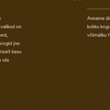
e
Anname üle
valikud on
kokku kogu
sed,
võimaliku 
oogid jne.
riselt kasu
 viis