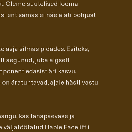
t. Oleme suutelised looma
i ent samas ei näe alati põhjust
e asja silmas pidades. Esiteks,
t aegunud, juba algselt
mponent edasist äri kasvu.
on äratuntavad, ajale hästi vastu
angu, kas tänapäevase ja
väljatöötatud Hable Facelift’i