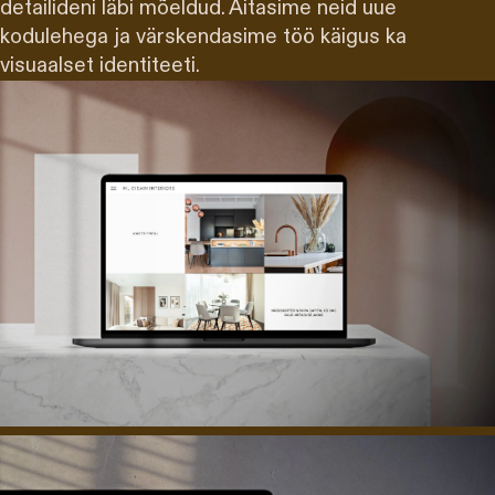
detailideni läbi mõeldud. Aitasime neid uue
kodulehega ja värskendasime töö käigus ka
visuaalset identiteeti.