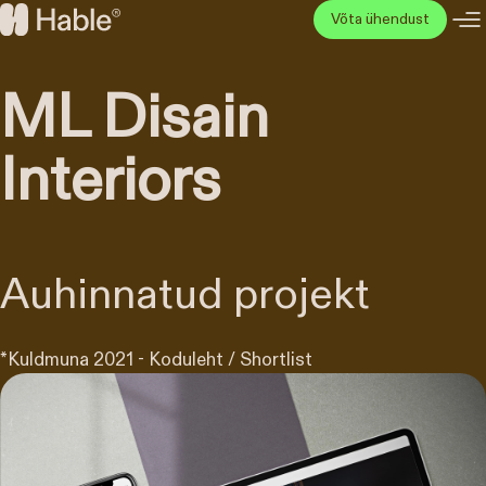
Liigu
Võta ühendust
sisu
Hable
juurde
ML Disain
Interiors
Auhinnatud projekt
*
Kuldmuna 2021 - Koduleht / Shortlist