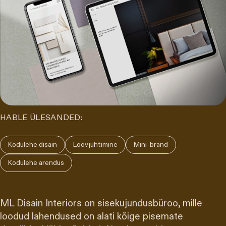
HABLE ÜLESANDED:
Kodulehe disain
Loovjuhtimine
Mini-bränd
Kodulehe arendus
ML Disain Interiors on sisekujundusbüroo, mille
loodud lahendused on alati kõige pisemate